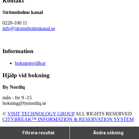
Kontakt
Strömsholms kanal
0220-100 11
info@stromsholmskanal.se
Information
bokningsvillkor
Hjälp vid bokning
By Nordiq
mån - fre 9 -15
bokning@bynordiq.se
©
VISIT TECHNOLOGY GROUP
ALL RIGHTS RESERVED
CITYBREAK™ INFORMATION & RESERVATION SYSTEM
Filtrera resultat
Ändra sökning