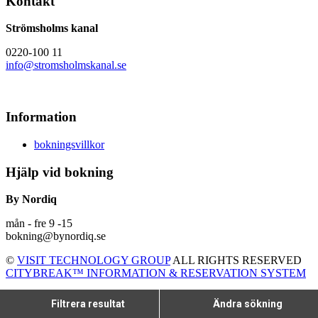
Kontakt
Strömsholms kanal
0220-100 11
info@stromsholmskanal.se
Information
bokningsvillkor
Hjälp vid bokning
By Nordiq
mån - fre 9 -15
bokning@bynordiq.se
©
VISIT TECHNOLOGY GROUP
ALL RIGHTS RESERVED
CITYBREAK™ INFORMATION & RESERVATION SYSTEM
Filtrera resultat
Ändra sökning