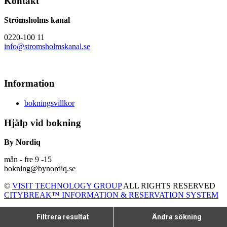
Kontakt
Strömsholms kanal
0220-100 11
info@stromsholmskanal.se
Information
bokningsvillkor
Hjälp vid bokning
By Nordiq
mån - fre 9 -15
bokning@bynordiq.se
©
VISIT TECHNOLOGY GROUP
ALL RIGHTS RESERVED
CITYBREAK™ INFORMATION & RESERVATION SYSTEM
Filtrera resultat
Ändra sökning