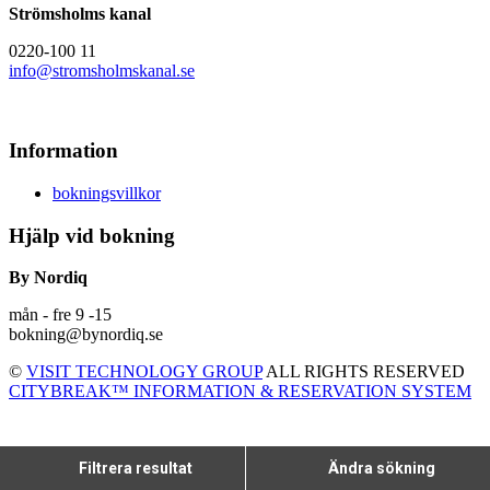
Strömsholms kanal
0220-100 11
info@stromsholmskanal.se
Information
bokningsvillkor
Hjälp vid bokning
By Nordiq
mån - fre 9 -15
bokning@bynordiq.se
©
VISIT TECHNOLOGY GROUP
ALL RIGHTS RESERVED
CITYBREAK™ INFORMATION & RESERVATION SYSTEM
Filtrera resultat
Ändra sökning