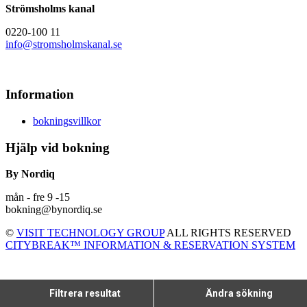
Strömsholms kanal
0220-100 11
info@stromsholmskanal.se
Information
bokningsvillkor
Hjälp vid bokning
By Nordiq
mån - fre 9 -15
bokning@bynordiq.se
©
VISIT TECHNOLOGY GROUP
ALL RIGHTS RESERVED
CITYBREAK™ INFORMATION & RESERVATION SYSTEM
Filtrera resultat
Ändra sökning