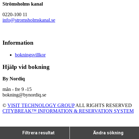
Strömsholms kanal
0220-100 11
info@stromsholmskanal.se
Information
bokningsvillkor
Hjälp vid bokning
By Nordiq
mån - fre 9 -15
bokning@bynordiq.se
©
VISIT TECHNOLOGY GROUP
ALL RIGHTS RESERVED
CITYBREAK™ INFORMATION & RESERVATION SYSTEM
Filtrera resultat
Ändra sökning