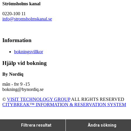
Strömsholms kanal
0220-100 11
info@stromsholmskanal.se
Information
bokningsvillkor
Hjälp vid bokning
By Nordiq
mån - fre 9 -15
bokning@bynordiq.se
©
VISIT TECHNOLOGY GROUP
ALL RIGHTS RESERVED
CITYBREAK™ INFORMATION & RESERVATION SYSTEM
Filtrera resultat
Ändra sökning